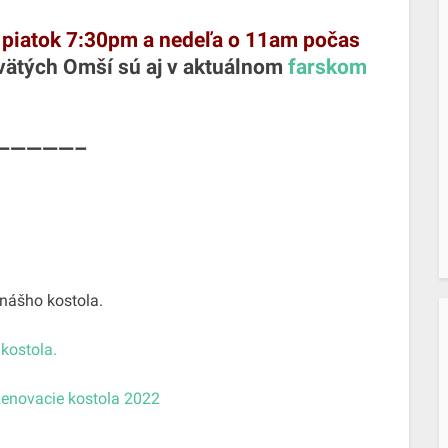
:
piatok 7:30pm a nedeľa o 11am počas
vätých Omší
sú aj v aktuálnom
farskom
—————–
nášho kostola.
kostola.
Renovacie kostola 2022