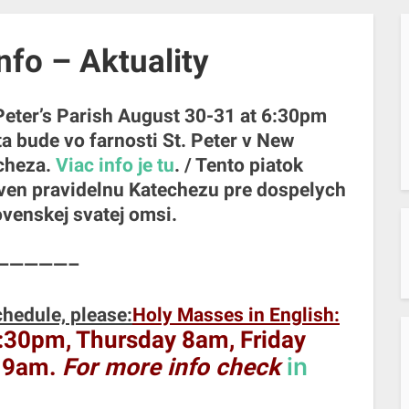
nfo – Aktuality
 Peter’s Parish August 30-31 at 6:30pm
ta bude vo farnosti St. Peter v New
echeza.
Viac info je tu
. / Tento piatok
ven pravidelnu Katechezu pre dospelych
ovenskej svatej omsi.
—————–
hedule, please:
Holy Masses in English:
:30pm, Thursday 8am, Friday
in
y 9am.
For more info check