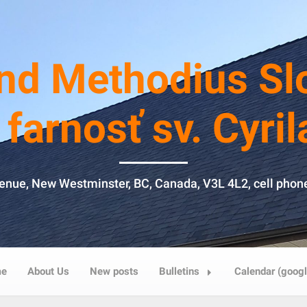
 and Methodius Sl
farnosť sv. Cyri
venue, New Westminster, BC, Canada, V3L 4L2, cell phon
e
About Us
New posts
Bulletins
Calendar (googl