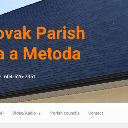
ovak Parish
la a Metoda
e: 604-526-7351
e)
Video/Audio
Parish councils
Contact