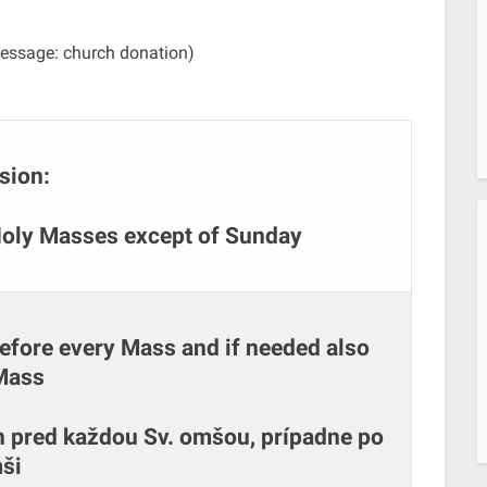
Message: church donation)
sion:
Holy Masses except of Sunday
fore every Mass and if needed also
 Mass
n pred každou Sv. omšou, prípadne po
ši