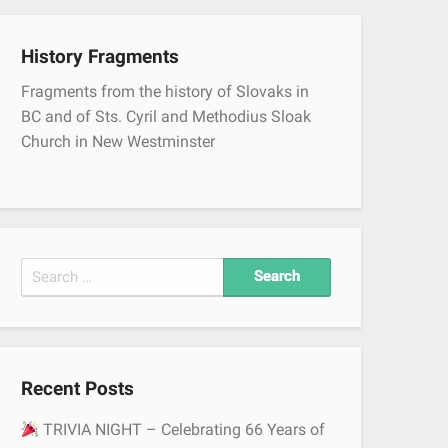
History Fragments
Fragments from the history of Slovaks in
BC and of Sts. Cyril and Methodius Sloak
Church in New Westminster
S
e
a
r
c
Recent Posts
h
f
TRIVIA NIGHT – Celebrating 66 Years of
o