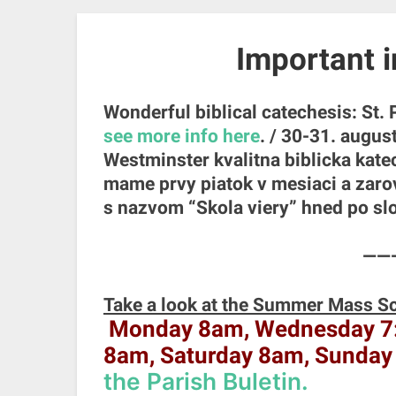
Important i
Wonderful biblical catechesis: St.
see more info here
. / 30-31. augus
Westminster kvalitna biblicka kat
mame prvy piatok v mesiaci a zaro
s nazvom “Skola viery” hned po sl
——
Take a look at the Summer Mass Sc
Monday 8am
, Wednesday 7
8am, Saturday 8am, Sunda
the Parish Buletin.