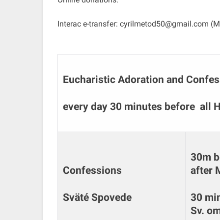
Interac e-transfer: cyrilmetod50@gmail.com (
Eucharistic Adoration and Confes
every day 30 minutes before all 
30m be
Confessions
after
Sväté Spovede
30 mi
Sv. om