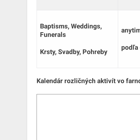
Baptisms, Weddings,
anyti
Funerals
podľa
Krsty, Svadby, Pohreby
Kalendár rozličných aktivít vo farno