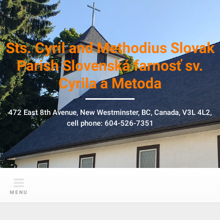
S
k
i
p
Sts. Cyril and Methodius Slovak
t
Parish Slovenská farnosť sv.
o
Cyrila a Metoda
c
o
n
472 East 8th Avenue, New Westminster, BC, Canada, V3L 4L2,
t
cell phone: 604-526-7351
e
n
t
MENU