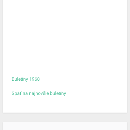
dec-
11
201
dec-
18
201
dec-
25
Buletíny 1968
Späť na najnovšie buletíny