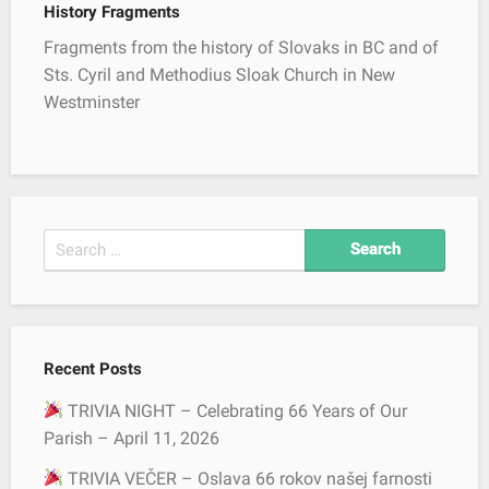
History Fragments
Fragments from the history of Slovaks in BC and of
Sts. Cyril and Methodius Sloak Church in New
Westminster
S
e
a
r
c
Recent Posts
h
f
TRIVIA NIGHT – Celebrating 66 Years of Our
o
Parish – April 11, 2026
r
TRIVIA VEČER – Oslava 66 rokov našej farnosti
: